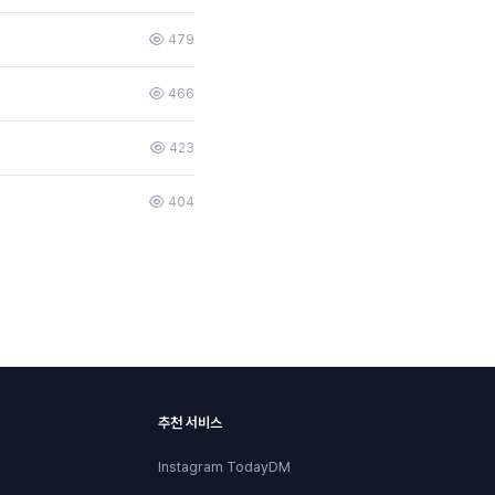
479
466
423
404
추천 서비스
Instagram TodayDM