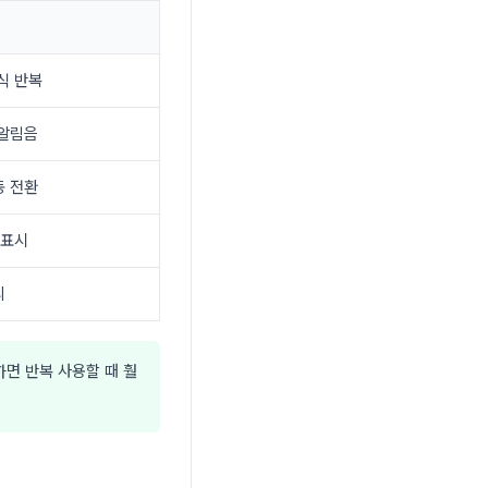
휴식 반복
 알림음
동 전환
 표시
리
하면 반복 사용할 때 훨