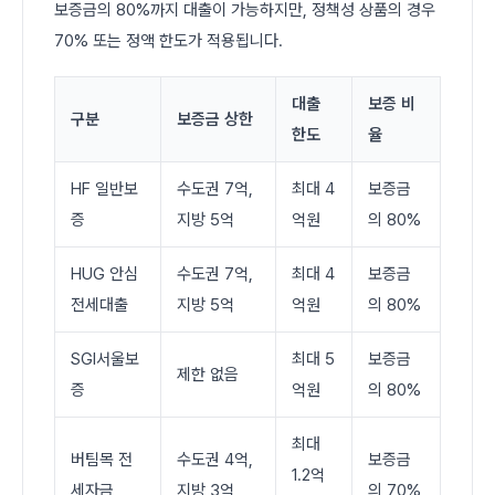
보증금의 80%까지 대출이 가능하지만, 정책성 상품의 경우
70% 또는 정액 한도가 적용됩니다.
대출
보증 비
구분
보증금 상한
한도
율
HF 일반보
수도권 7억,
최대 4
보증금
증
지방 5억
억원
의 80%
HUG 안심
수도권 7억,
최대 4
보증금
전세대출
지방 5억
억원
의 80%
SGI서울보
최대 5
보증금
제한 없음
증
억원
의 80%
최대
버팀목 전
수도권 4억,
보증금
1.2억
세자금
지방 3억
의 70%