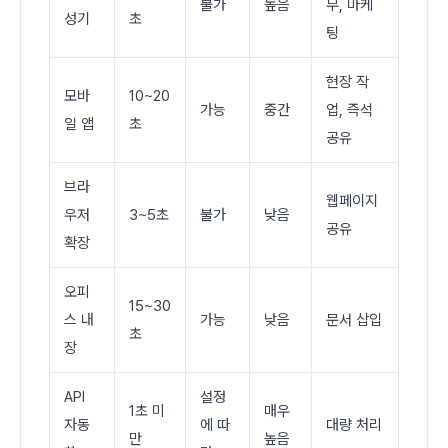
불가
높음
무, 마케
성기
초
팅
현장 작
모바
10~20
가능
중간
업, 즉석
일 앱
초
공유
브라
웹페이지
우저
3~5초
불가
낮음
공유
확장
오피
15~30
스 내
가능
낮음
문서 삽입
초
장
API
설정
1초 미
매우
자동
에 따
대량 처리
만
높음