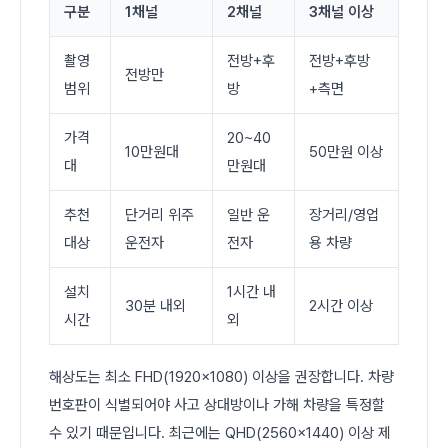
구분
1채널
2채널
3채널 이상
촬영
전방+후
전방+후방
전방만
범위
방
+측면
가격
20~40
10만원대
50만원 이상
대
만원대
추천
단거리 위주
일반 운
장거리/영업
대상
운전자
전자
용 차량
설치
1시간 내
30분 내외
2시간 이상
시간
외
해상도는 최소 FHD(1920x1080) 이상을 권장합니다. 차량
번호판이 식별되어야 사고 상대방이나 가해 차량을 특정할
수 있기 때문입니다. 최근에는 QHD(2560x1440) 이상 제