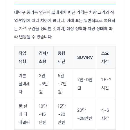
대덕구 중리동 인근의 실내세차 평균 가격은 차량 크기와 작
업 범위에 따라 차이가 큽니다. 아래 표는 일반적으로 통용되
는 가격 구간을 정리한 것이며, 매장 정책과 차량 상태에 따
라 변동될 수 있습니다.
작업
경차/
중형
소요
SUV/RV
유형
소형
세단
시간
기본
3만
5만
7만~9만
1.5~2
실내세
~5만
~7만
원
시간
차
원
원
풀 실
10만
15만
20만
4~6
내 디
~15
~20
~28만원
시간
테일링
만원
만원