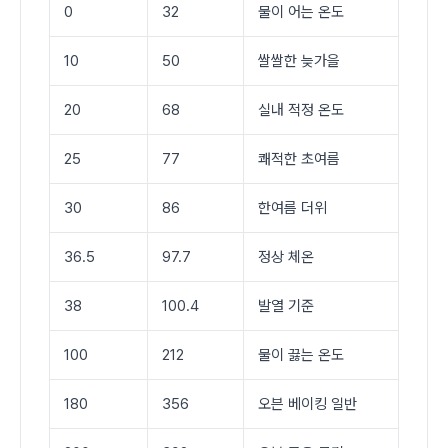
0
32
물이 어는 온도
10
50
쌀쌀한 늦가을
20
68
실내 적정 온도
25
77
쾌적한 초여름
30
86
한여름 더위
36.5
97.7
정상 체온
38
100.4
발열 기준
100
212
물이 끓는 온도
180
356
오븐 베이킹 일반