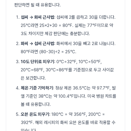
판단하면 될 때 유용합니다.
섭씨 → 화씨 근사법:
섭씨에 2를 곱하고 30을 더합니다.
25℃라면 25×2+30 = 80℉. 실제는 77℉이므로 약
3도 차이지만 체감 판단에는 충분합니다.
화씨 → 섭씨 근사법:
화씨에서 30을 빼고 2로 나눕니다.
80℉라면 (80-30)÷2 = 25℃.
10도 단위로 외우기:
0℃=32℉, 10℃=50℉,
20℃=68℉, 30℃=86℉를 기준점으로 두고 사이값
은 보간합니다.
체온 기준 기억하기:
정상 체온 36.5℃는 약 97.7℉, 발
열 기준인 38℃는 약 100.4℉입니다. 미국 병원 차트를
볼 때 유용합니다.
오븐 온도 외우기:
180℃ = 약 356℉, 200℃ =
392℉. 해외 레시피의 화씨 오븐 온도를 바로 적용할 수
있습니다.