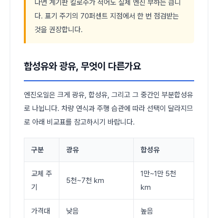
다면 계기판 킬로수가 적어도 실제 엔진 부하는 큽니
다. 표기 주기의 70퍼센트 지점에서 한 번 점검받는
것을 권장합니다.
합성유와 광유, 무엇이 다른가요
엔진오일은 크게 광유, 합성유, 그리고 그 중간인 부분합성유
로 나뉩니다. 차량 연식과 주행 습관에 따라 선택이 달라지므
로 아래 비교표를 참고하시기 바랍니다.
구분
광유
합성유
교체 주
1만~1만 5천
5천~7천 km
기
km
가격대
낮음
높음