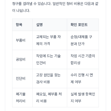
청구를 걸러낼 수 있습니다. 일반적인 정비 비용은 다음과 같
이 나뉩니다.
항목
설명
확인 포인트
교체되는 부품 자
순정/대체품 구
부품비
체의 가격
분과 단가
작업에 드는 기술
작업 시간 기준의
공임비
인건비
합리성
고장 원인을 찾는
수리 진행 시 면
진단비
검사 비용
제 여부
폐기물
폐오일, 폐부품 처
실제 발생 항목인
처리비
리 비용
지 여부