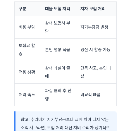
구분
대물 보험 처리
자차 보험 처리
상대 보험사 부
비용 부담
자기부담금 발생
담
보험료 할
본인 영향 적음
갱신 시 할증 가능
증
상대 과실이 클
단독 사고, 본인 과
적용 상황
때
실
과실 협의 후 진
처리 속도
비교적 빠름
행
참고:
수리비가 자기부담금보다 크게 차이 나지 않는
소액 사고라면, 보험 처리 대신 자비 수리가 장기적으