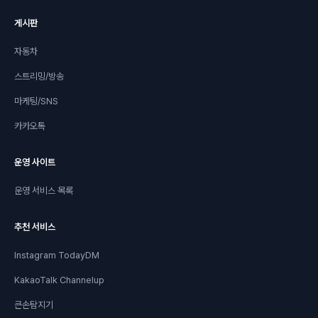
게시판
자동차
스트리밍/방송
마케팅/SNS
카카오톡
운영 사이트
운영 서비스 목록
추천 서비스
Instagram TodayDM
KakaoTalk Channelup
큰손탐지기