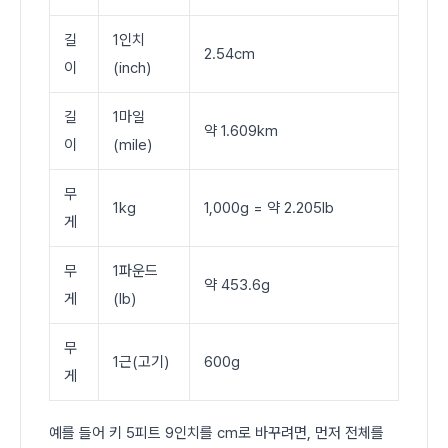
길
1인치
2.54cm
이
(inch)
길
1마일
약 1.609km
이
(mile)
무
1kg
1,000g = 약 2.205lb
게
무
1파운드
약 453.6g
게
(lb)
무
1근(고기)
600g
게
예를 들어 키 5피트 9인치를 cm로 바꾸려면, 먼저 전체를