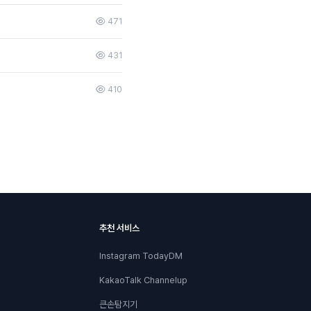
471
431
410
추천 서비스
Instagram TodayDM
KakaoTalk Channelup
큰손탐지기