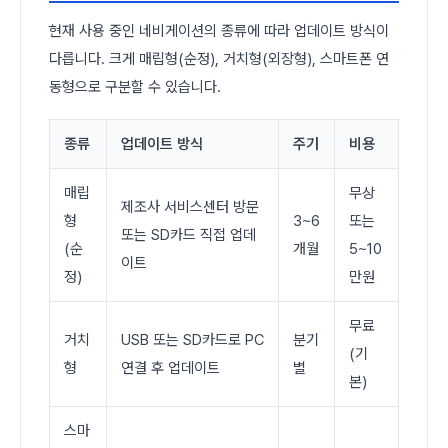
현재 사용 중인 네비게이션의 종류에 따라 업데이트 방식이
다릅니다. 크게 매립형(순정), 거치형(외장형), 스마트폰 연
동형으로 구분할 수 있습니다.
종류
업데이트 방식
주기
비용
매립
무상
제조사 서비스센터 방문
형
3~6
또는
또는 SD카드 직접 업데
(순
개월
5~10
이트
정)
만원
무료
거치
USB 또는 SD카드로 PC
분기
(기
형
연결 후 업데이트
별
본)
스마