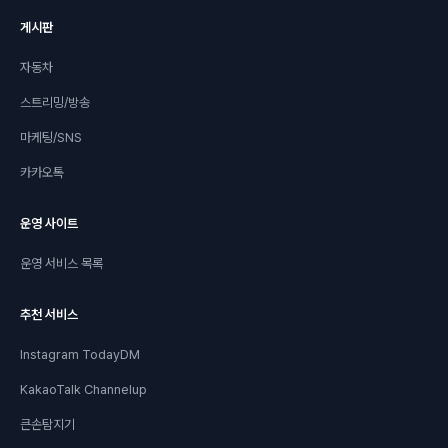
게시판
자동차
스트리밍/방송
마케팅/SNS
카카오톡
운영 사이트
운영 서비스 목록
추천 서비스
Instagram TodayDM
KakaoTalk Channelup
큰손탐지기