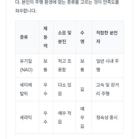
다. 본인의 주행 환경에 맞는 종류를 고르는 것이 만족도를
좌우합니다.
제
소음 및
수
적합한 운전
종류
동
분진
명
자
력
유기질
보
적고 조
보
일반 시내 주
(NAO)
통
용함
통
행
세미메
우
다소 있
고속 및 장거
긺
탈릭
수
음
리 주행
매
우
매우 적
세라믹
우
정숙성 중시
수
음
긺