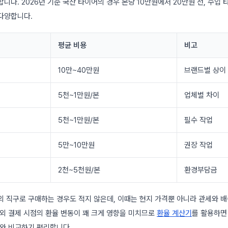
니다. 2026년 기준 국산 타이어의 경우 본당 10만원에서 20만원 선, 수입 
다양합니다.
평균 비용
비고
10만~40만원
브랜드별 상이
5천~1만원/본
업체별 차이
5천~1만원/본
필수 작업
5만~10만원
권장 작업
2천~5천원/본
환경부담금
외 직구로 구매하는 경우도 적지 않은데, 이때는 현지 가격뿐 아니라 관세와 
해외 결제 시점의 환율 변동이 꽤 크게 영향을 미치므로
환율 계산기
를 활용하면
매와 비교하기 편리합니다.