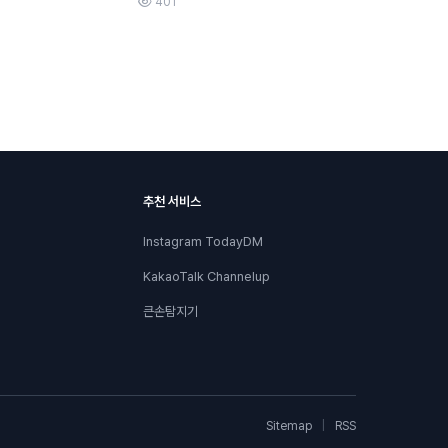
401
추천 서비스
Instagram TodayDM
KakaoTalk Channelup
큰손탐지기
Sitemap
|
RSS