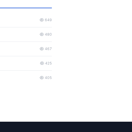
649
480
467
425
405