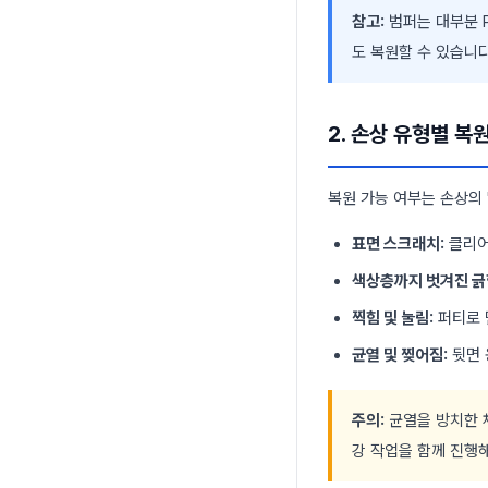
참고:
범퍼는 대부분 P
도 복원할 수 있습니다
2. 손상 유형별 복
복원 가능 여부는 손상의 
표면 스크래치:
클리어
색상층까지 벗겨진 긁
찍힘 및 눌림:
퍼티로 
균열 및 찢어짐:
뒷면 
주의:
균열을 방치한 채
강 작업을 함께 진행