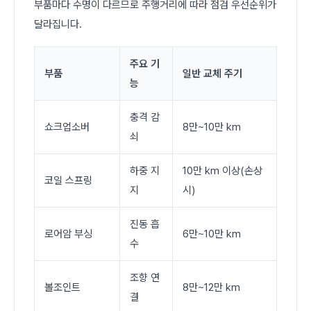
부품마다 수명이 다르므로 주행거리에 따라 점검 우선순위가
달라집니다.
주요 기
부품
일반 교체 주기
능
충격 감
쇼크업소버
8만~10만 km
쇠
하중 지
10만 km 이상(손상
코일 스프링
지
시)
진동 흡
로어암 부싱
6만~10만 km
수
조향 연
볼조인트
8만~12만 km
결