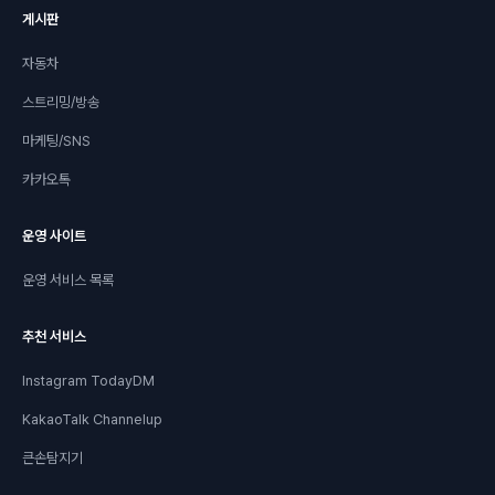
게시판
자동차
스트리밍/방송
마케팅/SNS
카카오톡
운영 사이트
운영 서비스 목록
추천 서비스
Instagram TodayDM
KakaoTalk Channelup
큰손탐지기