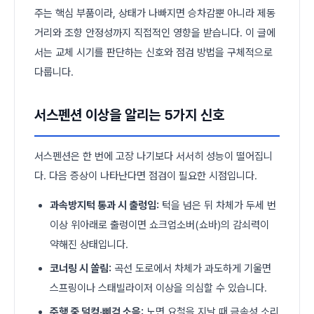
주는 핵심 부품이라, 상태가 나빠지면 승차감뿐 아니라 제동
거리와 조향 안정성까지 직접적인 영향을 받습니다. 이 글에
서는 교체 시기를 판단하는 신호와 점검 방법을 구체적으로
다룹니다.
서스펜션 이상을 알리는 5가지 신호
서스펜션은 한 번에 고장 나기보다 서서히 성능이 떨어집니
다. 다음 증상이 나타난다면 점검이 필요한 시점입니다.
과속방지턱 통과 시 출렁임:
턱을 넘은 뒤 차체가 두세 번
이상 위아래로 출렁이면 쇼크업소버(쇼바)의 감쇠력이
약해진 상태입니다.
코너링 시 쏠림:
곡선 도로에서 차체가 과도하게 기울면
스프링이나 스태빌라이저 이상을 의심할 수 있습니다.
주행 중 덜컹·삐걱 소음:
노면 요철을 지날 때 금속성 소리