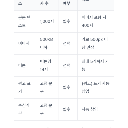
소
자 수
여부
본문 텍
이미지 포함 시
1,000자
필수
스트
400자
500KB
가로 500px 이
이미지
선택
이하
상 권장
버튼명
최대 5개까지 가
버튼
선택
14자
능
광고 표
고정 문
(광고) 표기 자동
필수
기
구
삽입
수신거
고정 문
필수
자동 삽입
부
구