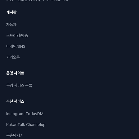
게시판
자동차
스트리밍/방송
마케팅/SNS
카카오톡
운영 사이트
운영 서비스 목록
추천 서비스
Instagram TodayDM
KakaoTalk Channelup
큰손탐지기