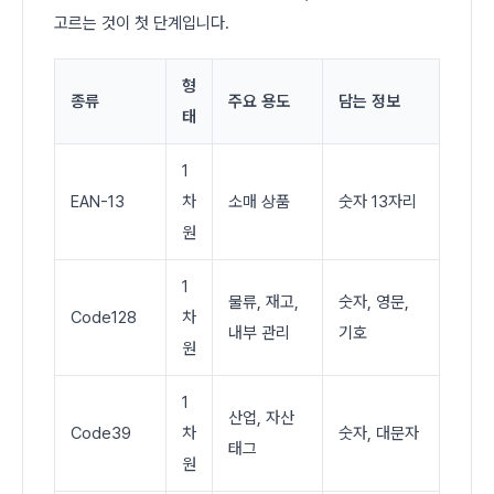
고르는 것이 첫 단계입니다.
형
종류
주요 용도
담는 정보
태
1
EAN-13
차
소매 상품
숫자 13자리
원
1
물류, 재고,
숫자, 영문,
Code128
차
내부 관리
기호
원
1
산업, 자산
Code39
차
숫자, 대문자
태그
원