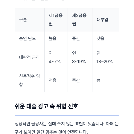
제1금융
제2금융
구분
대부업
권
권
승인 난도
높음
중간
낮음
연
연
연
대략적 금리
4~7%
8~19%
18~20%
신용점수 영
적음
중간
큼
향
쉬운 대출 광고 속 위험 신호
정상적인 금융사는 절대 쓰지 않는 표현이 있습니다. 아래 문
구가 보이면 일단 멈추는 것이 안전합니다.