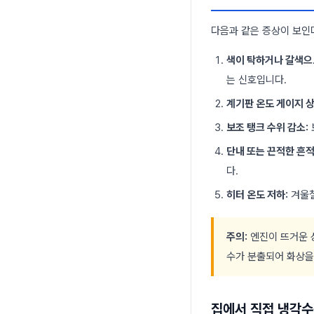
다음과 같은 증상이 보인
색이 탁하거나 갈색으
는 신호입니다.
계기판 온도 게이지 상
보조 탱크 수위 감소:
단내 또는 끈적한 흔적
다.
히터 온도 저하:
겨울철
주의:
엔진이 뜨거운 
수가 분출되어 화상을
집에서 직접 냉각수