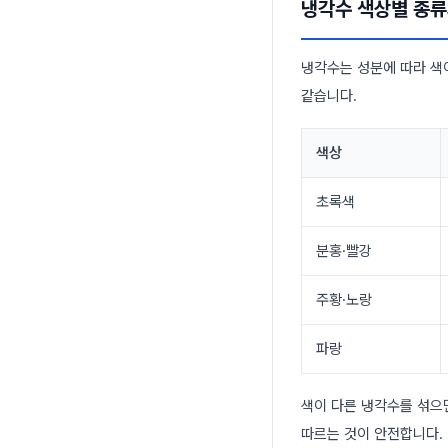
냉각수 색상별 종류
냉각수는 성분에 따라 색이
같습니다.
색상
초록색
분홍·빨강
주황·노랑
파랑
색이 다른 냉각수를 섞으
따르는 것이 안전합니다.