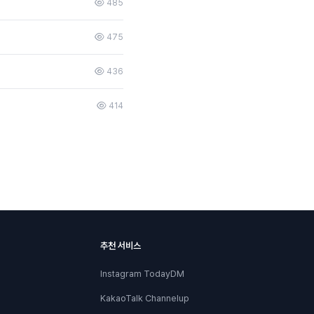
485
475
436
414
추천 서비스
Instagram TodayDM
KakaoTalk Channelup