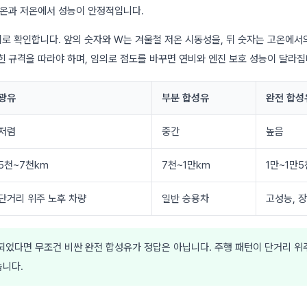
고온과 저온에서 성능이 안정적입니다.
기로 확인합니다. 앞의 숫자와 W는 겨울철 저온 시동성을, 뒤 숫자는 고온에서
힌 규격을 따라야 하며, 임의로 점도를 바꾸면 연비와 엔진 보호 성능이 달라집
광유
부분 합성유
완전 합성
저렴
중간
높음
5천~7천km
7천~1만km
1만~1만5
단거리 위주 노후 차량
일반 승용차
고성능, 
되었다면 무조건 비싼 완전 합성유가 정답은 아닙니다. 주행 패턴이 단거리 위
습니다.