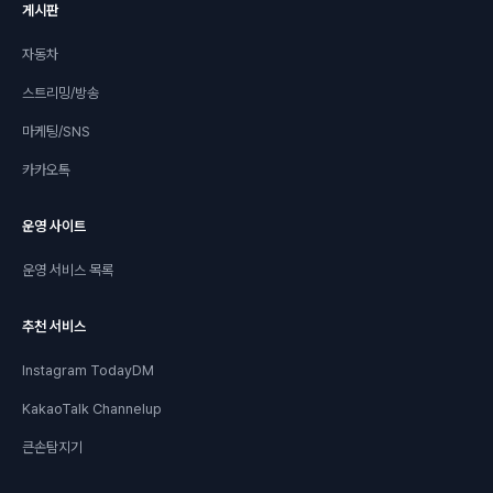
게시판
자동차
스트리밍/방송
마케팅/SNS
카카오톡
운영 사이트
운영 서비스 목록
추천 서비스
Instagram TodayDM
KakaoTalk Channelup
큰손탐지기