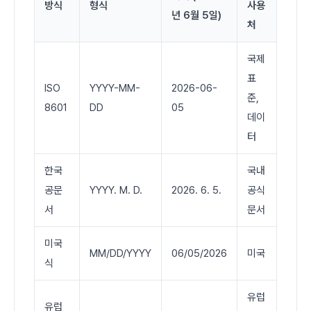
방식
형식
사용
년 6월 5일)
처
국제
표
ISO
YYYY-MM-
2026-06-
준,
8601
DD
05
데이
터
한국
국내
공문
YYYY. M. D.
2026. 6. 5.
공식
서
문서
미국
MM/DD/YYYY
06/05/2026
미국
식
유럽
유럽