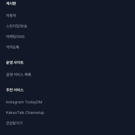
게시판
자동차
스트리밍/방송
마케팅/SNS
카카오톡
운영 사이트
운영 서비스 목록
추천 서비스
Instagram TodayDM
KakaoTalk Channelup
큰손탐지기