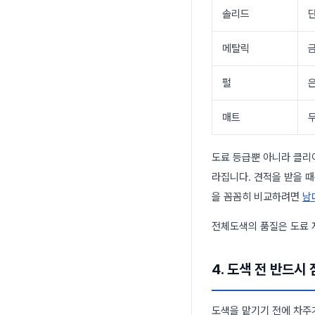
솔리드
메탈릭
펄
매트
도료 등급뿐 아니라 클리
라집니다. 견적을 받을 
을 꼼꼼히 비교하려면
남
전체도색의 품질은 도료 
4. 도색 전 반드시
도색을 맡기기 전에 차주