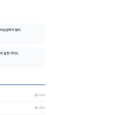
 비상금까지 정리
관리 실전 가이드
646
480