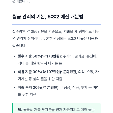
편리합니다.
월급 관리의 기본, 5:3:2 예산 배분법
실수령액 약 356만원을 기준으로, 지출을 세 덩어리로 나누
면 관리가 쉬워집니다. 흔히 권장되는 5:3:2 비율은 다음과
같습니다.
필수 지출 50%(약 178만원):
주거비, 공과금, 통신비,
식비 등 매달 반드시 나가는 돈
여유 지출 30%(약 107만원):
문화생활, 외식, 쇼핑, 자
기계발 등 삶의 질을 위한 지출
저축·투자 20%(약 71만원):
비상금, 적금, 투자 등 미래
를 위한 자산
팁:
월급날 저축·투자분을 먼저 자동이체로 떼어 놓는