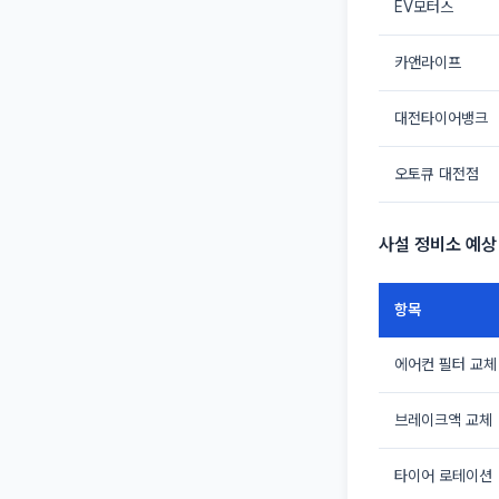
EV모터스
카앤라이프
대전타이어뱅크
오토큐 대전점
사설 정비소 예상
항목
에어컨 필터 교체
브레이크액 교체
타이어 로테이션