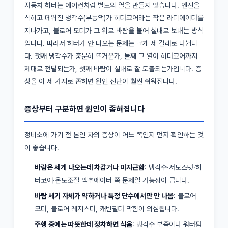
자동차 히터는 에어컨처럼 별도의 열을 만들지 않습니다. 엔진을
식히고 데워진 냉각수(부동액)가 히터코어라는 작은 라디에이터를
지나가고, 블로어 모터가 그 위로 바람을 불어 실내로 보내는 방식
입니다. 따라서 히터가 안 나오는 문제는 크게 세 갈래로 나뉩니
다. 첫째 냉각수가 충분히 뜨거운가, 둘째 그 열이 히터코어까지
제대로 전달되는가, 셋째 바람이 실내로 잘 토출되는가입니다. 증
상을 이 세 가지로 좁히면 원인 진단이 훨씬 쉬워집니다.
증상부터 구분하면 원인이 좁혀집니다
정비소에 가기 전 본인 차의 증상이 어느 쪽인지 먼저 확인하는 것
이 좋습니다.
바람은 세게 나오는데 차갑거나 미지근함
: 냉각수·서모스탯·히
터코어·온도조절 액추에이터 쪽 문제일 가능성이 큽니다.
바람 세기 자체가 약하거나 특정 단수에서만 안 나옴
: 블로어
모터, 블로어 레지스터, 캐빈필터 막힘이 의심됩니다.
주행 중에는 따뜻한데 정차하면 식음
: 냉각수 부족이나 워터펌