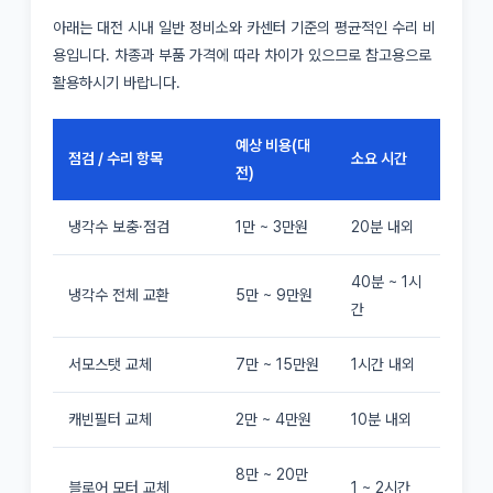
아래는 대전 시내 일반 정비소와 카센터 기준의 평균적인 수리 비
용입니다. 차종과 부품 가격에 따라 차이가 있으므로 참고용으로
활용하시기 바랍니다.
예상 비용(대
점검 / 수리 항목
소요 시간
전)
냉각수 보충·점검
1만 ~ 3만원
20분 내외
40분 ~ 1시
냉각수 전체 교환
5만 ~ 9만원
간
서모스탯 교체
7만 ~ 15만원
1시간 내외
캐빈필터 교체
2만 ~ 4만원
10분 내외
8만 ~ 20만
블로어 모터 교체
1 ~ 2시간