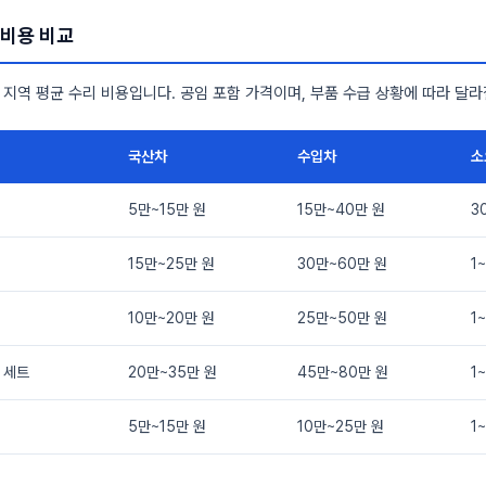
 비용 비교
전 지역 평균 수리 비용입니다. 공임 포함 가격이며, 부품 수급 상황에 따라 달라
국산차
수입차
소
5만~15만 원
15만~40만 원
3
15만~25만 원
30만~60만 원
1
10만~20만 원
25만~50만 원
1
 세트
20만~35만 원
45만~80만 원
1
5만~15만 원
10만~25만 원
1