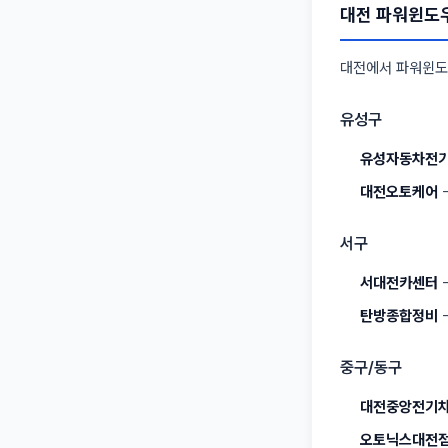
대전 파워윈도우
대전에서 파워윈도
유성구
유성자동차전
대전오토케어
-
서구
서대전카센터
-
탄방종합정비
-
중구/동구
대전중앙전기
오토닉스대전