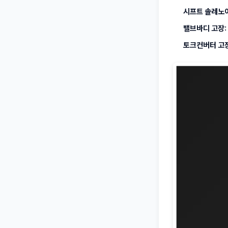
시프트 솔레노이
밸브바디 고장:
토크컨버터 고장