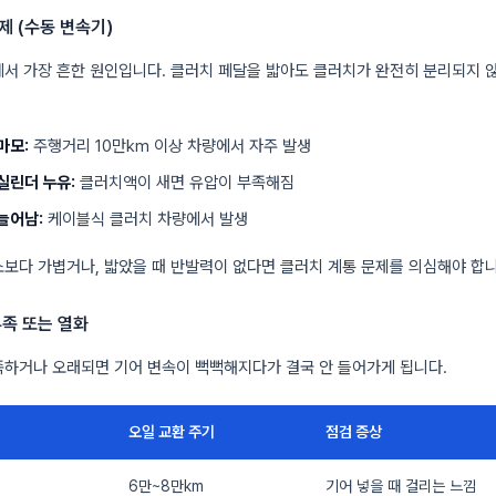
문제 (수동 변속기)
서 가장 흔한 원인입니다. 클러치 페달을 밟아도 클러치가 완전히 분리되지 
마모:
주행거리 10만km 이상 차량에서 자주 발생
실린더 누유:
클러치액이 새면 유압이 부족해짐
늘어남:
케이블식 클러치 차량에서 발생
보다 가볍거나, 밟았을 때 반발력이 없다면 클러치 계통 문제를 의심해야 합니
부족 또는 열화
족하거나 오래되면 기어 변속이 뻑뻑해지다가 결국 안 들어가게 됩니다.
오일 교환 주기
점검 증상
6만~8만km
기어 넣을 때 걸리는 느낌