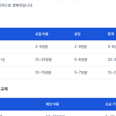
기적으로 경제적입니다.
오일 비용
공임
합계
3~5만원
2~3만원
5~8
식)
15~25만원
5~8만원
20~
10~15만원
5~7만원
15~
 교체
예상 비용
소요 기