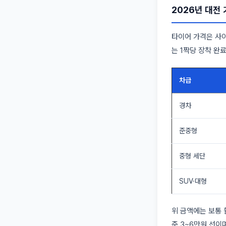
2026년 대전
타이어 가격은 사이
는 1짝당 장착 완
차급
경차
준중형
중형 세단
SUV·대형
위 금액에는 보통 
준 3~6만원 선이