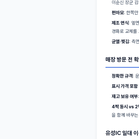
이순신 장군 감
편마모
: 한쪽
제조 연식
: 옆
경화로 교체를
균열·찢김
: 측
매장 방문 전 
정확한 규격
: 
표시 가격 포함
재고 보유 여부
4짝 동시 vs 
을 함께 바꾸는
유성IC 일대 이