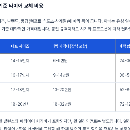
 기준 타이어 교체 비용
즈, 브랜드, 등급(컴포트·스포츠·사계절)에 따라 폭이 큽니다. 아래는 유성 
료 기준 대략적인 가격대입니다. 동일 규격이라도 시기와 프로모션에 따라 달라
대표 사이즈
1짝 가격대(장착 포함)
4짝 
14~15인치
6~9만원
24~
16~17인치
9~14만원
36~
17~18인치
13~20만원
52~
18~20인치
18~32만원
72~1
휠 밸런스와 폐타이어 처리비가 포함되지만, 휠 얼라인먼트는 별도입니다. 얼
며, 타이어 4짝을 한꺼번에 교체할 때 함께 받으면 묶음 할인을 적용하는 매장