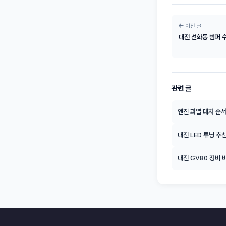
이전 글
대전 선화동 범퍼 수
관련 글
엔진 과열 대처 순서
대전 LED 튜닝 추
대전 GV80 정비 