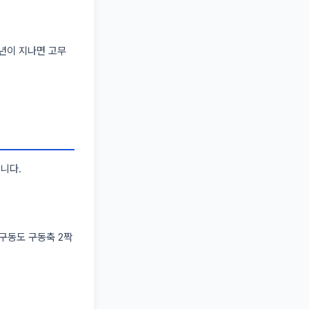
7년이 지나면 고무
합니다.
륜구동도 구동축 2짝