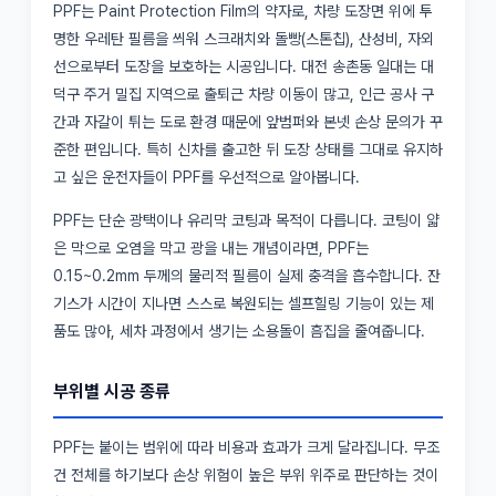
PPF는 Paint Protection Film의 약자로, 차량 도장면 위에 투
명한 우레탄 필름을 씌워 스크래치와 돌빵(스톤칩), 산성비, 자외
선으로부터 도장을 보호하는 시공입니다. 대전 송촌동 일대는 대
덕구 주거 밀집 지역으로 출퇴근 차량 이동이 많고, 인근 공사 구
간과 자갈이 튀는 도로 환경 때문에 앞범퍼와 본넷 손상 문의가 꾸
준한 편입니다. 특히 신차를 출고한 뒤 도장 상태를 그대로 유지하
고 싶은 운전자들이 PPF를 우선적으로 알아봅니다.
PPF는 단순 광택이나 유리막 코팅과 목적이 다릅니다. 코팅이 얇
은 막으로 오염을 막고 광을 내는 개념이라면, PPF는
0.15~0.2mm 두께의 물리적 필름이 실제 충격을 흡수합니다. 잔
기스가 시간이 지나면 스스로 복원되는 셀프힐링 기능이 있는 제
품도 많아, 세차 과정에서 생기는 소용돌이 흠집을 줄여줍니다.
부위별 시공 종류
PPF는 붙이는 범위에 따라 비용과 효과가 크게 달라집니다. 무조
건 전체를 하기보다 손상 위험이 높은 부위 위주로 판단하는 것이