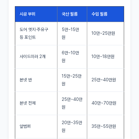
시공 부위
국산 필름
수입 필름
도어 엣지·주유구
5만~15만
10만~25만원
등 포인트
원
6만~10만
사이드미러 2개
10만~18만원
원
15만~25만
본넷 반
25만~40만원
원
25만~40만
본넷 전체
40만~70만원
원
20만~35만
앞범퍼
35만~55만원
원