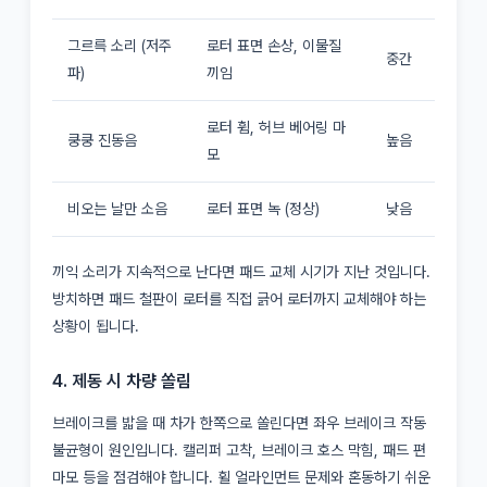
그르륵 소리 (저주
로터 표면 손상, 이물질
중간
파)
끼임
로터 휨, 허브 베어링 마
쿵쿵 진동음
높음
모
비오는 날만 소음
로터 표면 녹 (정상)
낮음
끼익 소리가 지속적으로 난다면 패드 교체 시기가 지난 것입니다.
방치하면 패드 철판이 로터를 직접 긁어 로터까지 교체해야 하는
상황이 됩니다.
4. 제동 시 차량 쏠림
브레이크를 밟을 때 차가 한쪽으로 쏠린다면 좌우 브레이크 작동
불균형이 원인입니다. 캘리퍼 고착, 브레이크 호스 막힘, 패드 편
마모 등을 점검해야 합니다. 휠 얼라인먼트 문제와 혼동하기 쉬운