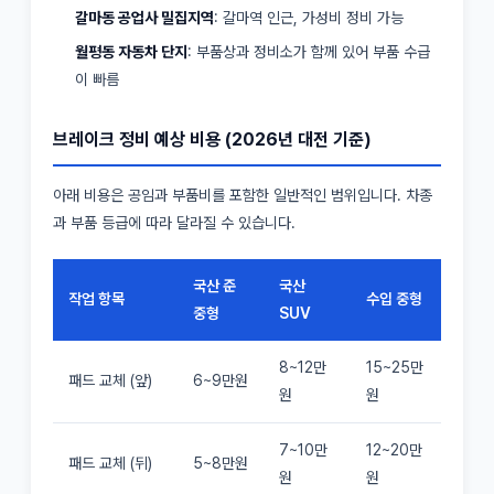
갈마동 공업사 밀집지역
: 갈마역 인근, 가성비 정비 가능
월평동 자동차 단지
: 부품상과 정비소가 함께 있어 부품 수급
이 빠름
브레이크 정비 예상 비용 (2026년 대전 기준)
아래 비용은 공임과 부품비를 포함한 일반적인 범위입니다. 차종
과 부품 등급에 따라 달라질 수 있습니다.
국산 준
국산
작업 항목
수입 중형
중형
SUV
8~12만
15~25만
패드 교체 (앞)
6~9만원
원
원
7~10만
12~20만
패드 교체 (뒤)
5~8만원
원
원