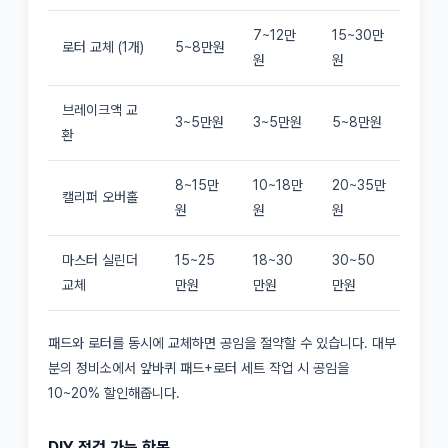
7~12만
15~30만
로터 교체 (1개)
5~8만원
원
원
브레이크액 교
3~5만원
3~5만원
5~8만원
환
8~15만
10~18만
20~35만
캘리퍼 오버홀
원
원
원
마스터 실린더
15~25
18~30
30~50
교체
만원
만원
만원
패드와 로터를 동시에 교체하면 공임을 절약할 수 있습니다. 대부
분의 정비소에서 앞바퀴 패드+로터 세트 작업 시 공임을
10~20% 할인해줍니다.
DIY 점검 가능 항목