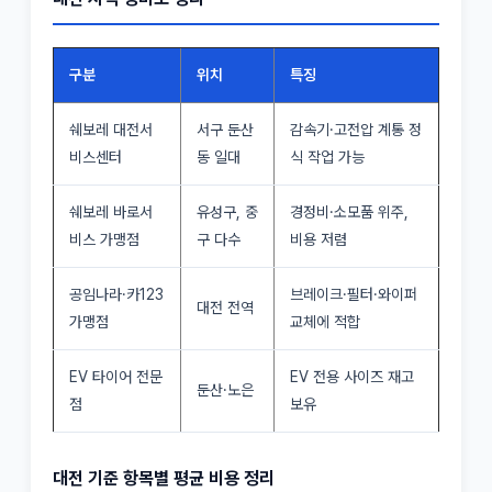
구분
위치
특징
쉐보레 대전서
서구 둔산
감속기·고전압 계통 정
비스센터
동 일대
식 작업 가능
쉐보레 바로서
유성구, 중
경정비·소모품 위주,
비스 가맹점
구 다수
비용 저렴
공임나라·카123
브레이크·필터·와이퍼
대전 전역
가맹점
교체에 적합
EV 타이어 전문
EV 전용 사이즈 재고
둔산·노은
점
보유
대전 기준 항목별 평균 비용 정리