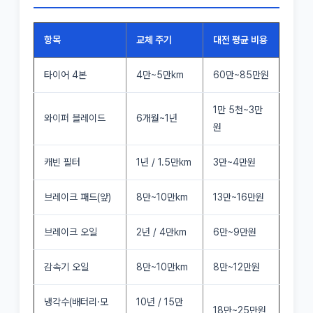
항목
교체 주기
대전 평균 비용
타이어 4본
4만~5만km
60만~85만원
1만 5천~3만
와이퍼 블레이드
6개월~1년
원
캐빈 필터
1년 / 1.5만km
3만~4만원
브레이크 패드(앞)
8만~10만km
13만~16만원
브레이크 오일
2년 / 4만km
6만~9만원
감속기 오일
8만~10만km
8만~12만원
냉각수(배터리·모
10년 / 15만
18만~25만원