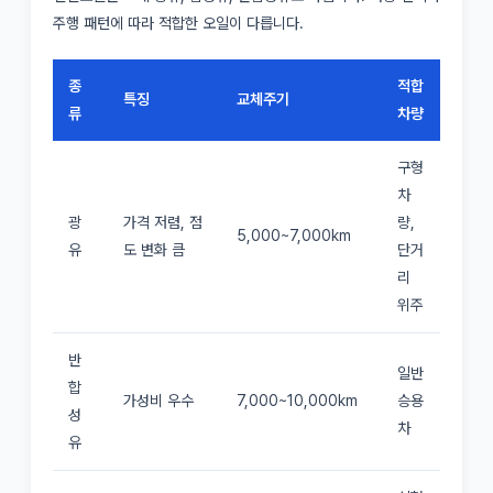
주행 패턴에 따라 적합한 오일이 다릅니다.
종
적합
특징
교체주기
류
차량
구형
차
광
가격 저렴, 점
량,
5,000~7,000km
유
도 변화 큼
단거
리
위주
반
일반
합
가성비 우수
7,000~10,000km
승용
성
차
유