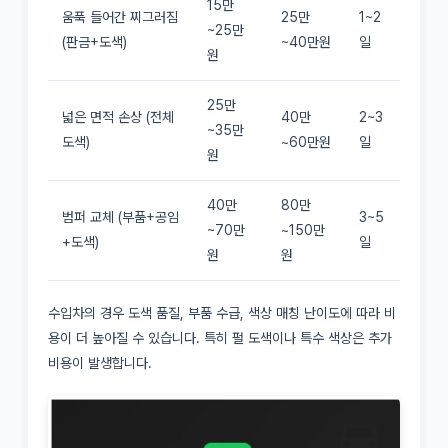
15만
움푹 들어간 찌그러짐
25만
1~2
~25만
(판금+도색)
~40만원
일
원
25만
넓은 면적 손상 (전체
40만
2~3
~35만
도색)
~60만원
일
원
40만
80만
범퍼 교체 (부품+공임
3~5
~70만
~150만
+도색)
일
원
원
수입차의 경우 도색 품질, 부품 수급, 색상 매칭 난이도에 따라 비
용이 더 높아질 수 있습니다. 특히 펄 도색이나 특수 색상은 추가
비용이 발생합니다.