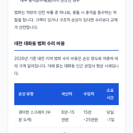
내부 충격흡수재(폼)까지 손상된 경우
범퍼는 차량의 안전 부품 중 하나로, 충돌 시 충격을 흡수하는 역
할을 합니다. 크랙이 있거나 구조적 손상이 있다면 수리보다 교체
가 안전합니다.
대전 대화동 범퍼 수리 비용
2026년 기준 대전 지역 범퍼 수리 비용은 손상 정도와 차종에 따
라 크게 달라집니다. 아래 표는 대화동 인근 공업사 평균 시세입니
다.
소요
손상 유형
국산차
수입차
시간
경미한 스크래치 (부
8만~15
15만
당일
분 도색)
만원
~25만원
~1일