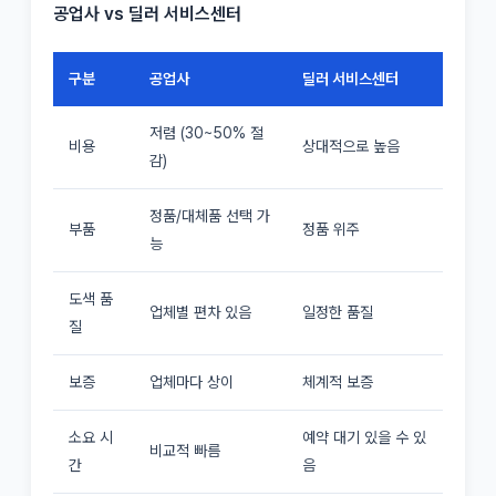
공업사 vs 딜러 서비스센터
구분
공업사
딜러 서비스센터
저렴 (30~50% 절
비용
상대적으로 높음
감)
정품/대체품 선택 가
부품
정품 위주
능
도색 품
업체별 편차 있음
일정한 품질
질
보증
업체마다 상이
체계적 보증
소요 시
예약 대기 있을 수 있
비교적 빠름
간
음