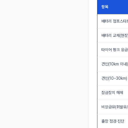
항목
배터리 점프스타
배터리 교체(현장
타이어 펑크 응급
견인(10km 이내)
견인(10~30km)
잠금장치 해제
비상급유(휘발유/
출장 점검·진단