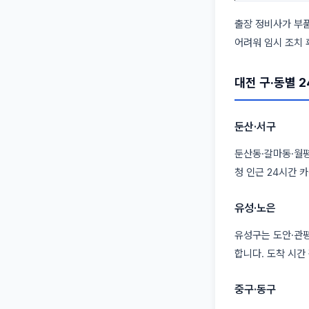
출장 정비사가 부품
어려워 임시 조치 
대전 구·동별 
둔산·서구
둔산동·갈마동·월평
청 인근 24시간 
유성·노은
유성구는 도안·관평
합니다. 도착 시간
중구·동구