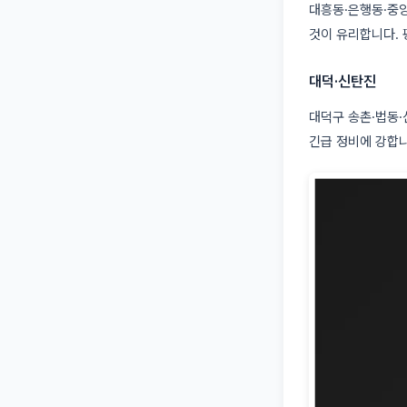
대흥동·은행동·중앙
것이 유리합니다. 평
대덕·신탄진
대덕구 송촌·법동·
긴급 정비에 강합니