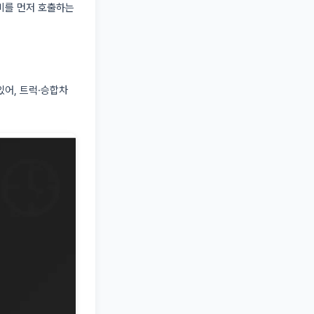
비를 먼저 호출하는
있어, 트럭·승합차
.