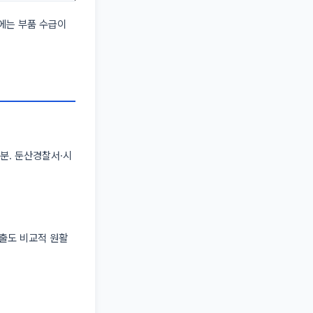
간에는 부품 수급이
5분. 둔산경찰서·시
호출도 비교적 원활