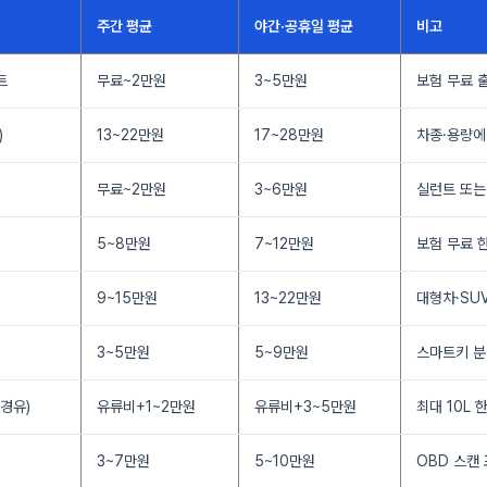
주간 평균
야간·공휴일 평균
비고
트
무료~2만원
3~5만원
보험 무료 
)
13~22만원
17~28만원
차종·용량에
무료~2만원
3~6만원
실런트 또는
5~8만원
7~12만원
보험 무료 
9~15만원
13~22만원
대형차·SU
3~5만원
5~9만원
스마트키 분
경유)
유류비+1~2만원
유류비+3~5만원
최대 10L 
3~7만원
5~10만원
OBD 스캔