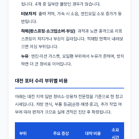
됩니다. 4개 중 일부만 불량인 경우가 많습니다.
터보차저
: 출력 저하, 가속 시 소음, 엔진오일 소모 증가가 동
반됩니다.
하체(판스프링·쇼크업소버·부싱)
: 과적과 노면 충격으로 리프
스프링이 처지거나 부싱이 갈라집니다. 적재함 한쪽이 내려앉
으면 의심 부위입니다.
누유
: 엔진·미션 가스켓, 오일팬 부위에서 누유가 흔하며, 방치
하면 더 큰 정비로 이어집니다.
대전 포터 수리 부위별 비용
아래는 대전 지역 일반 정비소·상용차 전문점을 기준으로 한 참고
시세입니다. 차량 연식, 부품 등급(순정·재생·중고), 추가 작업 여
부에 따라 편차가 크므로 실제 견적은 진단 후 확정됩니다.
소요
부위
주요 증상
대략 비용
시간