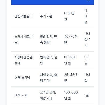
약
6~10만
엔진오일·필터
주기 교환
30
원
분
반나
클러치 세트(수
출발 밀림, 변
40~70만
절~1
동)
속 불량
원
일
자동미션 점검·
변속 충격, 슬
80~250
1~3
정비
립
만 원
일
재생 경고, 출
25~45만
반나
DPF 클리닝
력 저하
원
절
클리닝 불가,
150~300
DPF 교체
1일
차압 과다
만 원