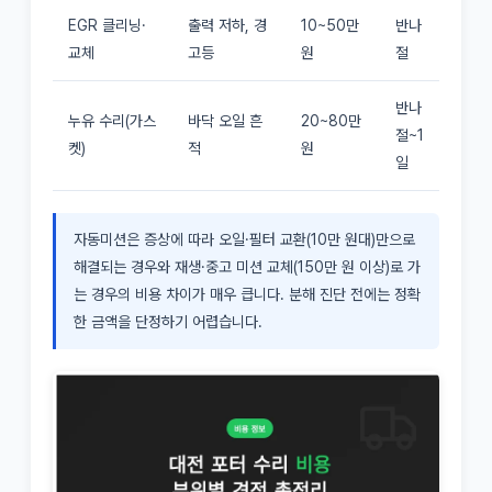
EGR 클리닝·
출력 저하, 경
10~50만
반나
교체
고등
원
절
반나
누유 수리(가스
바닥 오일 흔
20~80만
절~1
켓)
적
원
일
자동미션은 증상에 따라 오일·필터 교환(10만 원대)만으로
해결되는 경우와 재생·중고 미션 교체(150만 원 이상)로 가
는 경우의 비용 차이가 매우 큽니다. 분해 진단 전에는 정확
한 금액을 단정하기 어렵습니다.