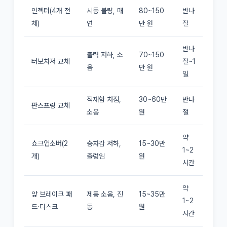
인젝터(4개 전
시동 불량, 매
80~150
반나
체)
연
만 원
절
반나
출력 저하, 소
70~150
터보차저 교체
절~1
음
만 원
일
적재함 처짐,
30~60만
반나
판스프링 교체
소음
원
절
약
쇼크업소버(2
승차감 저하,
15~30만
1~2
개)
출렁임
원
시간
약
앞 브레이크 패
제동 소음, 진
15~35만
1~2
드·디스크
동
원
시간