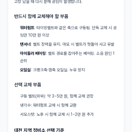
고장 났을 때 다시 분해 공임이 발생합니다.
반드시 함께 교체해야 할 부품
워터펌프
: 타이밍벨트와 같은 축으로 구동됨. 단독 교체 시 공
임만 10만 원 이상
텐셔너
: 벨트 장력을 유지. 마모 시 벨트가 헛돌아 사고 유발
아이들러 베어링
: 벨트 경로를 잡아주는 베어링. 소음 원인 1
순위
오일실
: 크랭크축·캠축 오일실. 누유 방지
선택 교체 부품
구동 벨트(외부): 약 3~5만 원, 함께 교체 권장
냉각수: 워터펌프 교체 시 함께 교환
서모스탯: 노후 시 함께 교체 시 1~2만 원 추가
대전 지역 정비소 선택 기준