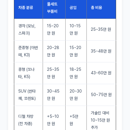
풀세트
차종 분류
공임
총 비용
부품비
경차 (모닝,
15~20
10~15
25~35만 원
스파크)
만 원
만 원
준중형 (아반
20~28
15~20
35~48만 원
떼, K3)
만 원
만 원
중형 (쏘나
25~35
18~25
43~60만 원
타, K5)
만 원
만 원
SUV (싼타
30~45
20~30
50~75만 원
페, 쏘렌토)
만 원
만 원
가솔린 대비
디젤 차량
+5~10
+5만
10~15만 원
(전 차종)
만 원
원
추가