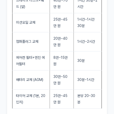
브레이크 디스크+패
40만~70
1시간 30분~2
드 (앞)
만 원
시간
25만~45
1시간~1시간
미션오일 교체
만 원
30분
20만~40
점화플러그 교체
1시간~2시간
만 원
에어컨 필터+엔진 에
8만~15만
30분
어필터
원
30만~50
배터리 교체 (AGM)
30분~1시간
만 원
타이어 교체 (1본, 20
25만~45
본당 20~30
인치)
만 원
분