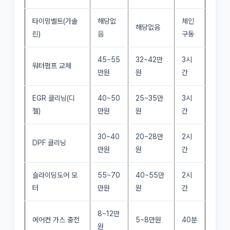
타이밍벨트(가솔
해당없
체인
해당없음
린)
음
구동
45~55
32~42만
3시
워터펌프 교체
만원
원
간
EGR 클리닝(디
40~50
25~35만
3시
젤)
만원
원
간
30~40
20~28만
2시
DPF 클리닝
만원
원
간
슬라이딩도어 모
55~70
40~55만
2시
터
만원
원
간
8~12만
에어컨 가스 충전
5~8만원
40분
원