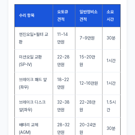
오토큐
일반정비소
소요
수리 항목
견적
견적
시간
엔진오일+필터 교
11~14
7~9만원
30분
환
만원
미션오일 교환
22~28
15~20만
1시간
(SP-IV)
만원
원
브레이크 패드 앞
18~22
12~16만원
1시간
(좌우)
만원
브레이크 디스크
32~38
22~28만
1.5시
앞(좌우)
만원
원
간
배터리 교체
28~32
20~24만
30분
(AGM)
만원
원