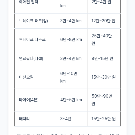
에어컨 필터
2만~4만 원
km
브레이크 패드(앞)
3만~4만 km
12만~20만 원
25만~40만
브레이크 디스크
6만~8만 km
원
연료필터(디젤)
3만~4만 km
8만~15만 원
6만~10만
미션오일
15만~30만 원
km
50만~90만
타이어(4본)
4만~5만 km
원
배터리
3~4년
15만~25만 원