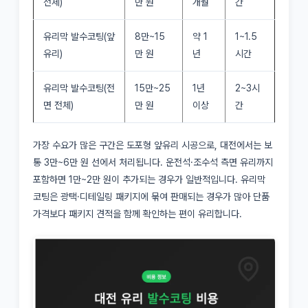
전체)
만 원
개월
간
유리막 발수코팅(앞
8만~15
약 1
1~1.5
유리)
만 원
년
시간
유리막 발수코팅(전
15만~25
1년
2~3시
면 전체)
만 원
이상
간
가장 수요가 많은 구간은 도포형 앞유리 시공으로, 대전에서는 보
통 3만~6만 원 선에서 처리됩니다. 운전석·조수석 측면 유리까지
포함하면 1만~2만 원이 추가되는 경우가 일반적입니다. 유리막
코팅은 광택·디테일링 패키지에 묶여 판매되는 경우가 많아 단품
가격보다 패키지 견적을 함께 확인하는 편이 유리합니다.