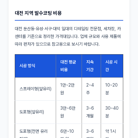
대전 지역 발수코팅 비용
대전 둔산동·유성·서구·대덕 일대의 디테일링 전문점, 세차장, 카
센터를 기준으로 정리한 가격대입니다. 업체 규모와 사용 제품에
따라 편차가 있으므로 참고용으로 보시기 바랍니다.
대전 평균
지속
시공 시
시공 방식
비용
기간
간
1만~2만
2~4
10~20
스프레이형(앞유리)
원
주
분
3만~6만
3~6
30~40
도포형(앞유리)
원
개월
분
도포형(전면 유리
6만~10
3~6
약 1시