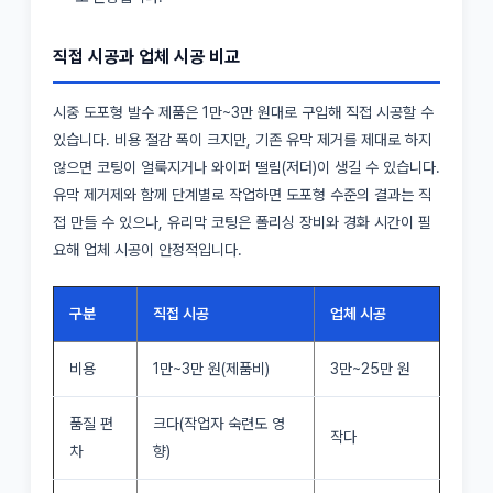
직접 시공과 업체 시공 비교
시중 도포형 발수 제품은 1만~3만 원대로 구입해 직접 시공할 수
있습니다. 비용 절감 폭이 크지만, 기존 유막 제거를 제대로 하지
않으면 코팅이 얼룩지거나 와이퍼 떨림(저더)이 생길 수 있습니다.
유막 제거제와 함께 단계별로 작업하면 도포형 수준의 결과는 직
접 만들 수 있으나, 유리막 코팅은 폴리싱 장비와 경화 시간이 필
요해 업체 시공이 안정적입니다.
구분
직접 시공
업체 시공
비용
1만~3만 원(제품비)
3만~25만 원
품질 편
크다(작업자 숙련도 영
작다
차
향)