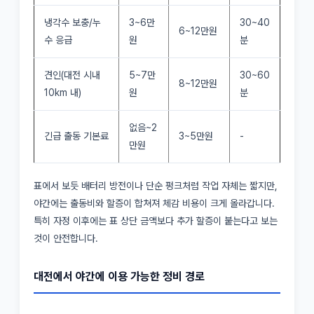
냉각수 보충/누
3~6만
30~40
6~12만원
수 응급
원
분
견인(대전 시내
5~7만
30~60
8~12만원
10km 내)
원
분
없음~2
긴급 출동 기본료
3~5만원
-
만원
표에서 보듯 배터리 방전이나 단순 펑크처럼 작업 자체는 짧지만,
야간에는 출동비와 할증이 합쳐져 체감 비용이 크게 올라갑니다.
특히 자정 이후에는 표 상단 금액보다 추가 할증이 붙는다고 보는
것이 안전합니다.
대전에서 야간에 이용 가능한 정비 경로