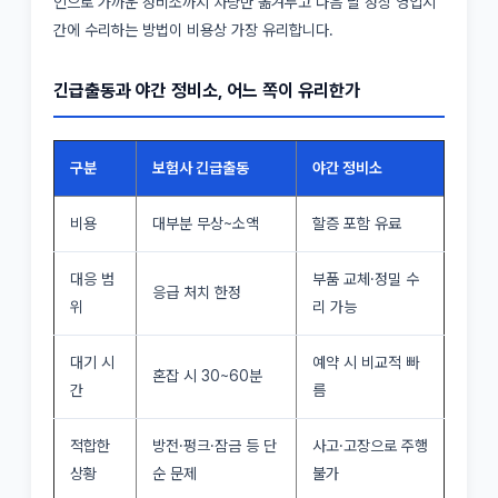
인으로 가까운 정비소까지 차량만 옮겨두고 다음 날 정상 영업시
간에 수리하는 방법이 비용상 가장 유리합니다.
긴급출동과 야간 정비소, 어느 쪽이 유리한가
구분
보험사 긴급출동
야간 정비소
비용
대부분 무상~소액
할증 포함 유료
대응 범
부품 교체·정밀 수
응급 처치 한정
위
리 가능
대기 시
예약 시 비교적 빠
혼잡 시 30~60분
간
름
적합한
방전·펑크·잠금 등 단
사고·고장으로 주행
상황
순 문제
불가