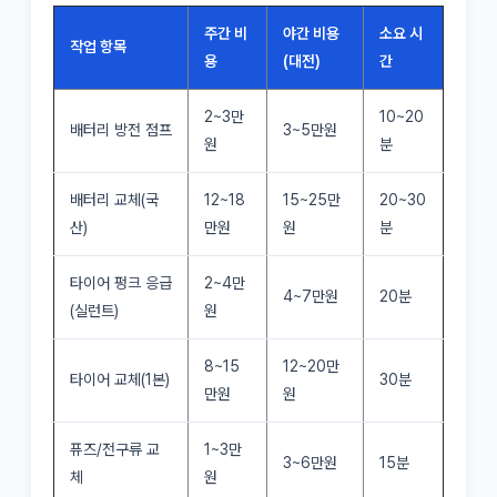
주간 비
야간 비용
소요 시
작업 항목
용
(대전)
간
2~3만
10~20
배터리 방전 점프
3~5만원
원
분
배터리 교체(국
12~18
15~25만
20~30
산)
만원
원
분
타이어 펑크 응급
2~4만
4~7만원
20분
(실런트)
원
8~15
12~20만
타이어 교체(1본)
30분
만원
원
퓨즈/전구류 교
1~3만
3~6만원
15분
체
원