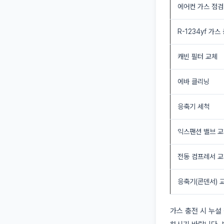
에어컨 가스 점검
R-1234yf 가스
캐빈 필터 교체
에바 클리닝
응축기 세척
익스팬션 밸브 
전동 컴프레서 
응축기(콘덴서) 
가스 충전 시 누설