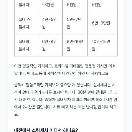
팀세차
~3만원
5천원
5천원
실내 스
4만~5만
5만~7만
6만~9만원
팀세차
원
원
실내외
6만~8만
8만~10만
10만~15만
풀세차
원
원
원
이건 평균적인 가격이고, 프리미엄 디테일링 전문점 가시면 더 비
쌉니다. 반대로 동네 세차장에서 간단히 하면 더 저렴하고요.
솔직히 말씀드리면 가격보다 중요한 게 있습니다. 실내세차는 시
간이 얼마나 걸리느냐를 보시면 됩니다. 30분 만에 끝내준다? 그
건 대충 한 겁니다. 중형차 실내세차 제대로 하려면 최소 1시간 반
에서 2시간은 걸립니다. 시트 빼고 하는 데는 반나절 잡아야 하고
요.
대전에서 스팀세차 어디서 하나요?