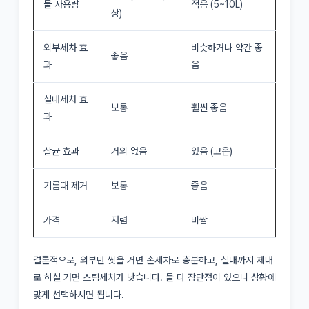
물 사용량
적음 (5~10L)
상)
외부세차 효
비슷하거나 약간 좋
좋음
과
음
실내세차 효
보통
훨씬 좋음
과
살균 효과
거의 없음
있음 (고온)
기름때 제거
보통
좋음
가격
저렴
비쌈
결론적으로, 외부만 씻을 거면 손세차로 충분하고, 실내까지 제대
로 하실 거면 스팀세차가 낫습니다. 둘 다 장단점이 있으니 상황에
맞게 선택하시면 됩니다.