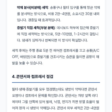
약제 분사(비분해) 세척
: 송풍구나 필터 입구를 통해 항균 약제
를 분사하는 방식으로, 비용 2만~4만원, 소요시간 30분 내외
입니다. 경증일 때 효과적입니다.
증발기 직접 세척(부분 분해)
: 데시보드 하부에 접근해 증발기
에 직접 세척하는 방식으로, 5만~10만원, 1~2시간이 걸립니
다. 냄새가 심하거나 반복되면 이 방식이 확실합니다.
세척 후에는 주행 종료 5분 전 에어컨 컴프레서를 끄고 송풍(A/C
OFF, 바람만)으로 증발기를 건조시키는 습관을 들이면 곰팡이 재
발을 늦출 수 있습니다.
4. 콘덴서와 컴프레서 점검
필터·냉매·증발기를 모두 점검했는데도 냉방이 약하다면 콘덴서
오염이나 컴프레서 문제를 확인합니다. 콘덴서는 차량 앞쪽 라디
에이터 그릴 안쪽에 있어 벌레, 낙엽, 먼지가 끼면 방열 효율이 떨
어져 정차 시 냉방이 약해집니다. 콘덴서 외부 세척은 2만~4만원