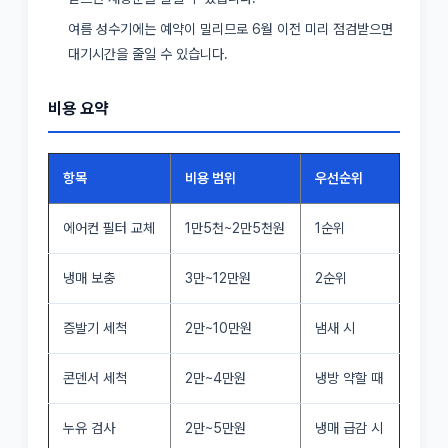
여름 성수기에는 예약이 밀리므로 6월 이전 미리 점검받으면
대기시간을 줄일 수 있습니다.
비용 요약
항목
비용 범위
우선순위
에어컨 필터 교체
1만5천~2만5천원
1순위
냉매 보충
3만~12만원
2순위
증발기 세척
2만~10만원
냄새 시
콘덴서 세척
2만~4만원
냉방 약할 때
누유 검사
2만~5만원
냉매 급감 시