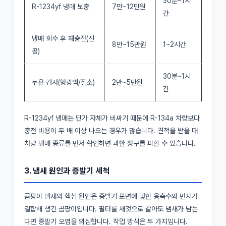
30분~1시
R-1234yf 냉매 보충
7만~12만원
간
냉매 회수 후 재충전(진
8만~15만원
1~2시간
공)
30분~1시
누유 검사(형광액/질소)
2만~5만원
간
R-1234yf 냉매는 단가 자체가 비싸기 때문에 R-134a 차량보다
충전 비용이 두 배 이상 나오는 경우가 많습니다. 견적을 받을 때
차량 냉매 종류를 먼저 확인하면 과한 청구를 피할 수 있습니다.
3. 냄새 원인과 증발기 세척
곰팡이 냄새의 핵심 원인은 증발기 표면에 맺힌 응축수와 먼지가
결합해 생긴 곰팡이입니다. 필터를 새것으로 갈아도 냄새가 남는
다면 증발기 오염을 의심합니다. 작업 방식은 두 가지입니다.