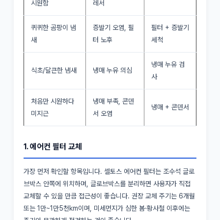
시원함
레서
퀴퀴한 곰팡이 냄
증발기 오염, 필
필터 + 증발기
새
터 노후
세척
냉매 누유 검
식초/달큰한 냄새
냉매 누유 의심
사
처음만 시원하다
냉매 부족, 콘덴
냉매 + 콘덴서
미지근
서 오염
1. 에어컨 필터 교체
가장 먼저 확인할 항목입니다. 셀토스 에어컨 필터는 조수석 글로
브박스 안쪽에 위치하며, 글로브박스를 분리하면 사용자가 직접
교체할 수 있을 만큼 접근성이 좋습니다. 권장 교체 주기는 6개월
또는 1만~1만5천km이며, 미세먼지가 심한 봄·황사철 이후에는