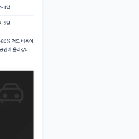
2~4일
3~5일
~80% 정도 비용이
 공임이 올라갑니