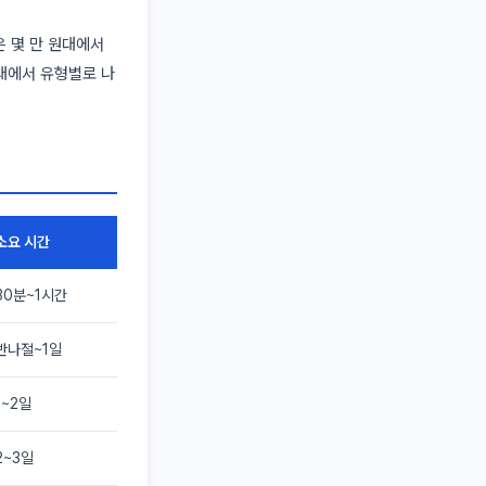
은 몇 만 원대에서
래에서 유형별로 나
소요 시간
30분~1시간
반나절~1일
1~2일
2~3일