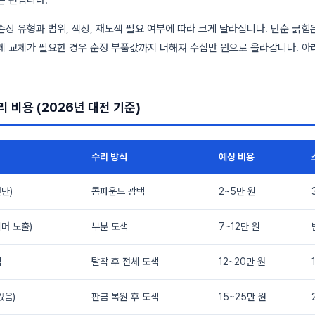
은 편입니다.
손상 유형과 범위, 색상, 재도색 필요 여부에 따라 크게 달라집니다. 단순 긁힘
체 교체가 필요한 경우 순정 부품값까지 더해져 수십만 원으로 올라갑니다. 아
 비용 (2026년 대전 기준)
수리 방식
예상 비용
만)
콤파운드 광택
2~5만 원
머 노출)
부분 도색
7~12만 원
색
탈착 후 전체 도색
12~20만 원
없음)
판금 복원 후 도색
15~25만 원