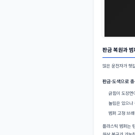
판금 복원과 범
많은 운전자가 헷갈
판금·도색으로 충
긁힘이 도장면
눌림은 있으나 
범퍼 고정 브래
플라스틱 범퍼는 탄
원상 복구가 가능하