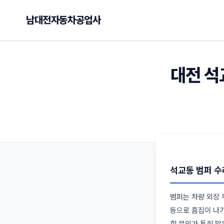
남대전자동차공업사
대전 석
석교동 범퍼 수
범퍼는 차량 외장 
등으로 흠집이 나기